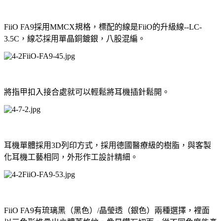
FiiO FA9採用MMCX規格，標配的線是FiiO的升級線--LC-
3.5C，線芯採用單晶銅鍍銀，八股混編。
將指甲扣入接合處就可以輕鬆將耳機插針鬆開。
耳機單體採用3D列印方式，採用德國醫療級的樹脂，與客製
化耳機工藝相同，外形作工設計精細。
FiiO FA9有琉璃黑（黑色）/晶瑩透（銀色）兩種選擇，裡面