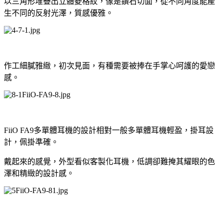
以三角形堆疊出立體菱格紋，像是鑽石切面，從不同角度能產
生不同的反射光澤，質感優雅。
作工細膩雅緻，初次見面，有種需要被捧在手掌心呵護的愛戀
感。
FiiO FA9多單體耳機的設計相對一般多單體耳機輕盈，掛耳設
計，佩掛準確。
戴起來的感覺，外型看似客製化耳機，低調卻難掩其耀眼的色
澤和精緻的設計感。