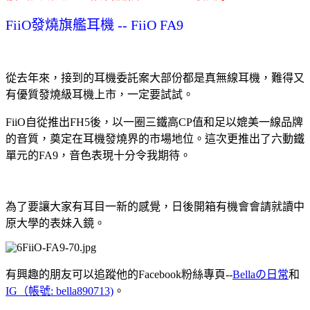
FiiO發燒旗艦耳機 -- FiiO FA9
從去年來，接到的耳機委託案大部份都是真無線耳機，難得又
有優質發燒級耳機上市，一定要試試。
FiiO自從推出FH5後，以一圈三鐵高CP值和足以媲美一線品牌
的音質，奠定在耳機發燒界的市場地位。這次更推出了六動鐵
單元的FA9，音色表現十分令我期待。
為了要讓大家有耳目一新的感覺，日後開箱有機會會請就讀中
原大學的表妹入鏡。
有興趣的朋友可以追蹤他的Facebook粉絲專頁--
Bellaの日常
和
IG（帳號: bella890713)
。