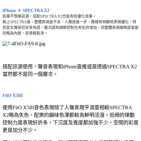
iPhone ＋ SPECTRA X2
如果不想換訊源，搭配SPECTRA X2也能有些優化效果。
換上SPECTRA後，整體表現差不多，人聲退後一步，聲線有明顯地柔順優化，特
別是女聲部份非常有感，層次感和細節控制也有些許增加，但整體表現線條感會變
的略為內斂，背景較乾淨。
搭配訊源使用，聲音表現和iPhone直推或是透過SPECTRA X2
當然都不是同一個層次。
FiiO X5III
使用FiiO X5III音色表現除了人聲表現平滑度相較SPECTRA
X2略為失色，配樂的韻味色澤都較為鮮明活潑，低頻的律動
控制力度表現好許多，下沉度及寬度都加強不少，空間的彩度
更是加分不少。