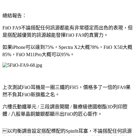
總結報告：
FiiO FA9不論搭配任何訊源都能有非常穩定而出色的表現，但
是搭配越優質的訊源越能發揮FiiO FA9的真實力。
如果iPhone可以達到75%，Spectra X2大概78%，FiiO X5II大概
85%，FiiO M11Pro大概可以95%。
上次測試FiiO耳機是一圈三鐵的FH5，價格多了一倍的FA9果
然不負其FiiO新旗艦之名。
六樓氏動鐵單元 / 三段調音開關 / 醫療級德國樹酯3D列印腔
體 / 八股單晶銅鍍銀都顯示出FiiO的匠心鉅作。
以均衡調音設定搭配標配的Spinfit耳塞，不論搭配任何訊源