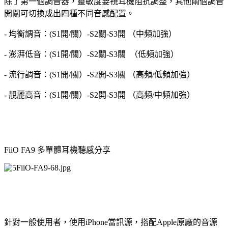
除了第一個調音器，靈敏度要視耳機阻抗調整，其他兩個調音
開關可切換成出四種不同音感配置。
- 均衡調音：(S1開/關）-S2關-S3開 （中頻加強）
- 澎湃低音：(S1開/關）-S2關-S3關 （低頻加強）
- 流行調音：(S1開/關）-S2開-S3關 （高頻/低頻加強）
- 靚麗高音：(S1開/關）-S2開-S3開 （高頻/中頻加強）
FiiO FA9 多單體耳機聽感分享
針對一般使用者，使用iPhone當訊源，搭配Apple原廠的音源