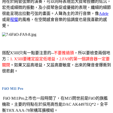
用在於純管弦樂的演奏，可以同時表現出大提琴腔體的低沉，
宏亮或細微的振動，及小提琴急促或優揚的表現，纖細的細節
很能呈現出拉動弓弦的畫面。人聲為主的流行音樂，像
Adele
或是
程璧
的風格，在空間感會音樂的協調度也是我喜歡的感
覺。
搭配X5III只有一點要注意的--
不要推過頭
，所以要檢查兩個地
方：
1. X5III要確定設定低增益，2.FA9的第一個調音器一定要
關閉
。如果又設高增益，又設高靈敏度，出來的聲音會爆衝到
很悲劇。
FiiO M11 Pro
FiiO M11Pro上市也一段時間了，在M15問世前是FiiO的旗艦
機款，主要的特點在於採用高性能DAC AK4497EQ*2，全平
衡THX AAA-78架構耳擴模組。