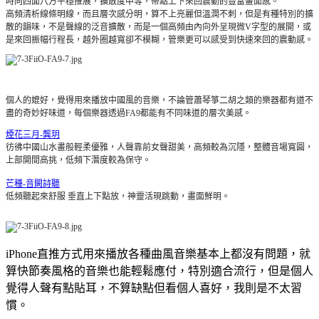
時向四面八方平穩推展，擴散度中等，帶點上下來回震動的豐富畫面感。
高頻清析線條明線，而且層次感分明，算不上亮麗但溫潤不刺，但是有種特別的擴
散的韻味，不是聲線的泛音擴散，而是一個高頻由內向外呈現微V字型的展開，或
是來回振幅行程長，越外圈越寬卻不模糊，管樂更可以感受到快速來回的震動感。
個人的媲好，覺得用來播放中國風的音樂，不論管蕭琴箏二胡之類的樂器都有道不
盡的奇妙好味道，每個樂器透過FA9都能有不同味道的層次美感。
煙花三月-龔玥
彷彿中國山水畫般輕柔優雅，人聲靠前女聲甜美，高頻較為沉隱，整體音場寬圓，
上部開間高挑，低頻下潛度較為保守。
芒種-音闕詩聽
低頻聽起來舒服 垂直上下點放，神靈活現跳動，畫面鮮明。
iPhone直推方式用來播放各種曲風音樂基本上都沒有問題，就
算快節奏風格的音樂也能輕鬆應付，特別適合流行，但是個人
覺得人聲有點貼耳，不算缺點但看個人喜好，我則是不太習
慣。