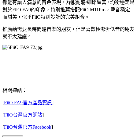
都能有讓人滿意的音色表現，舒服耐聽/細節豐富 / 均衡穩定是
對於FiiO FA9的印象，特別推薦搭配FiiO M11Pro，聲音穩定
而甜美，似乎FiiO特別設計的完美組合。
推薦給需要長時間聽音樂的朋友，但是喜歡極澎湃低音的朋友
就不太建議。
相關連結：
[
FiiO FA9官方產品資訊
]
[
FiiO台灣官方網站
]
[
FiiO台灣官方Facebook
]