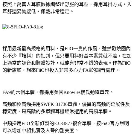
按照上萬真人耳膜數據調整出舒服的耳型，採用耳掛方式，入
耳舒適異物感低，佩戴非常穩定。
採用最新最高規格的用料，是FiiO一貫的作風，雖然發燒圈內
有不少『堆料』的批判，但只要用料好基本素質就不差，在加
上適當的調音和腔體設計，就能有非常不錯的表現。作為FiiO
的新旗艦，想來FiiO也投入非常多心力FA9的調音處理。
FA9的六個單體，都採用美國Knowles樓氏動鐵單元。
高頻和極高頻採用SWFK-31736單體，優異的高頻的延展性及
穩定度，是高階的多單體耳機經常選用的高頻單體。
中頻採用FiiO全新訂製的EJ-33877複合單體，按FiiO官方說明
可以增加中頻扎實及人聲的甜美度。