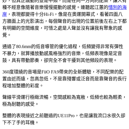
妙，但真正飄動的並是中頻，而是在同一方向的配樂，讓人有
種不經意像隨著音樂慢慢擺動的感覺。連聽起江蕙的
惜別的海
岸
，表現都變得十分Hi-Fi，像是在奧運開幕式，看著四面八
方牆面上的光影演出，每個聲音的出現的位置前後左右上下都
有明顯的空間維度，可惜之處是人聲並沒有讓我有聚象的感
覺。
通過了80.6mm的低音導管的優化過程，低頻變得非常有彈性
不暴力，就算播放動感風格強烈的音樂，低頻表現像是定音
鼓，具有帶動節奏，卻完全不會干擾到其他頻段的表現。
360度環繞的音場是FiiO FA9帶來的全新體驗，不同配樂的配
置由近而遠，忽高忽低，不是靠殘響或泛音而是靠聲音的長行
程增加整體的彩度。
聲線平滑運行極緻流暢，空間感較為寬敞，低頻也較為輕柔，
極為耐聽的感受。
整體的表現接近之前聽過的UE11Pro，也是讓我流口水很久卻
下不了手的耳機。