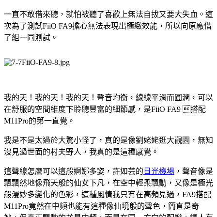
一直不敢借來聽，就怕被聽了喜歡上無法自拔又要大失血。這
次為了測試FiiO FA9擔心無法表現出極緻效能，所以向原廠借
了組一同測試。
我的天！我的天！我的天！聲音均衡，線線平滑而圓潤，可以
在舒服的空間維度下聆聽豐富的細節感，是FiiO FA9 搭配
M11Pro的第一直覺。
我是不是太過於大驚小怪了，真的是像劉姥姥逛大觀園，無知
沒見過世面的村夫野人，我真的是這種感覺。
這聲線怎麼可以這般婀娜多姿，許如芸的
日光機場
，聲音像是
飄飄然地像飛天般的仙女下凡，在空中輕柔飄動，又像是極光
般漫妙多變化的色彩，這種風情我只有在高頻見過，FA9搭配
M11Pro竟然在中頻也能有這種像仙境般的聲色，簡直是奇