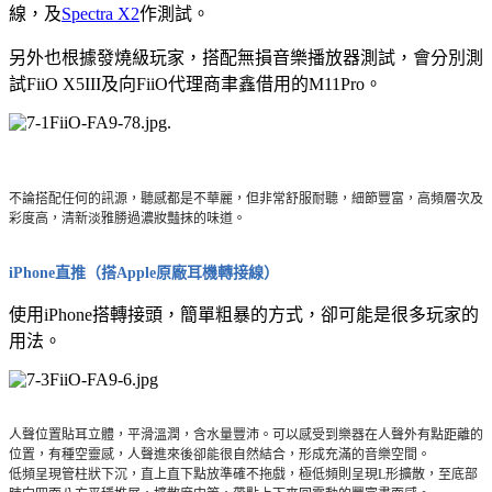
線，及
Spectra X2
作測試。
另外也根據發燒級玩家，搭配無損音樂播放器測試，會分別測
試FiiO X5III及向FiiO代理商聿鑫借用的M11Pro。
.
不論搭配任何的訊源，聽感都是不華麗，但非常舒服耐聽，細節豐富，高頻層次及
彩度高，清新淡雅勝過濃妝豔抹的味道。
iPhone直推（搭Apple原廠耳機轉接線）
使用iPhone搭轉接頭，簡單粗暴的方式，卻可能是很多玩家的
用法。
人聲位置貼耳立體，平滑溫潤，含水量豐沛。可以感受到樂器在人聲外有點距離的
位置，有種空靈感，人聲進來後卻能很自然結合，形成充滿的音樂空間。
低頻呈現管柱狀下沉，直上直下點放準確不拖戲，極低頻則呈現L形擴散，至底部